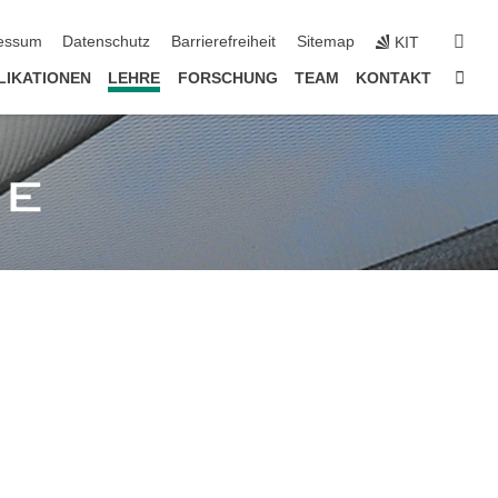
erspringen
suc
essum
Datenschutz
Barrierefreiheit
Sitemap
KIT
Star
LIKATIONEN
LEHRE
FORSCHUNG
TEAM
KONTAKT